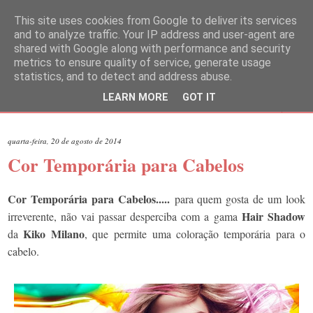
This site uses cookies from Google to deliver its services
and to analyze traffic. Your IP address and user-agent are
shared with Google along with performance and security
metrics to ensure quality of service, generate usage
statistics, and to detect and address abuse.
LEARN MORE
GOT IT
▼
quarta-feira, 20 de agosto de 2014
Cor Temporária para Cabelos
Cor Temporária para Cabelos.....
para quem gosta de um look
Hair Shadow
irreverente, não vai passar desperciba com a gama
Kiko Milano
da
, que permite uma coloração temporária para o
cabelo.