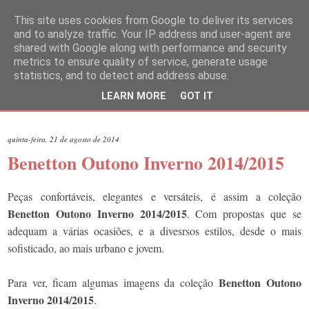
This site uses cookies from Google to deliver its services
and to analyze traffic. Your IP address and user-agent are
shared with Google along with performance and security
metrics to ensure quality of service, generate usage
statistics, and to detect and address abuse.
LEARN MORE
GOT IT
▼
quinta-feira, 21 de agosto de 2014
Benetton Outono Inverno 2014/2015
Peças confortáveis, elegantes e versáteis, é assim a coleção
Benetton Outono Inverno 2014/2015
. Com propostas que se
adequam a várias ocasiões, e a divesrsos estilos, desde o mais
sofisticado, ao mais urbano e jovem.
Benetton Outono
Para ver, ficam algumas imagens da coleção
Inverno 2014/2015
.