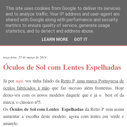
This site uses cookies from Google to deliver its services
and to analyze traffic. Your IP address and user-agent are
shared with Google along with performance and security
metrics to ensure quality of service, generate usage
statistics, and to detect and address abuse.
LEARN MORE
GOT IT
▼
terça-feira, 25 de março de 2014
Óculos de Sol com Lentes Espelhadas
Já por
aqui
vos tinha falado da
Retro P, uma marca Portuguesa de
óculos fabricados à mão
que faz sucesso além fronteiras. Hoje
deixo-vos com os novos modelos daquele que é já o best of da
marca, o clássico nº5.
Óculos de Sol com Lentes Espelhadas
Os
da Retro P vem assim
aumentar a escolha deste modelo, agora com lentes em verde e
amarelo.