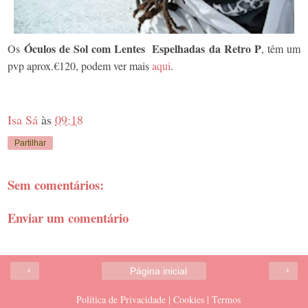
Óculos de Sol com Lentes Espelhadas
da Retro P
Os
, têm um
pvp aprox.€120, podem ver mais
aqui
.
Isa Sá
às
09:18
Partilhar
Sem comentários:
Enviar um comentário
‹
›
Página inicial
Política de Privacidade | Cookies | Termos