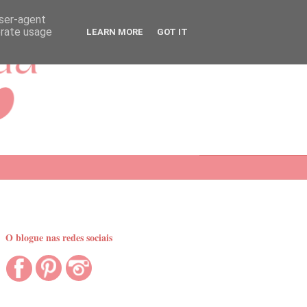
user-agent
erate usage
LEARN MORE
GOT IT
O blogue nas redes sociais