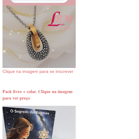
Clique na imagem para se inscrever
Pack livro + colar. Clique na imagem
para ver preço