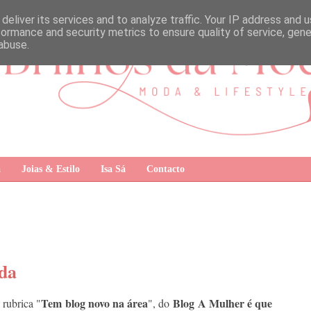
deliver its services and to analyze traffic. Your IP address and 
formance and security metrics to ensure quality of service, gen
abuse.
a
Joias & Estilo
Isa Sá
Contacto
da
Tem blog
novo na área
Blog A Mulher é que
 rubrica "
", do