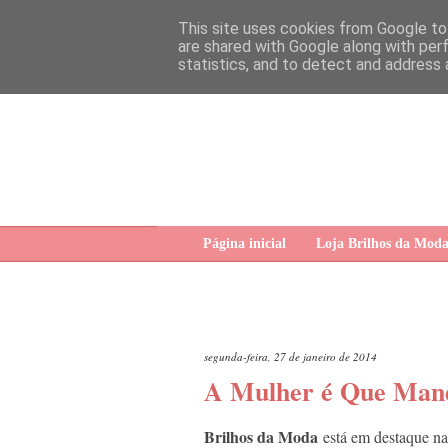
This site uses cookies from Google to 
are shared with Google along with per
statistics, and to detect and address 
Página inicial
Loja Brilhos da Mod
segunda-feira, 27 de janeiro de 2014
A Mulher é Que Man
Brilhos da Moda
está em destaque na