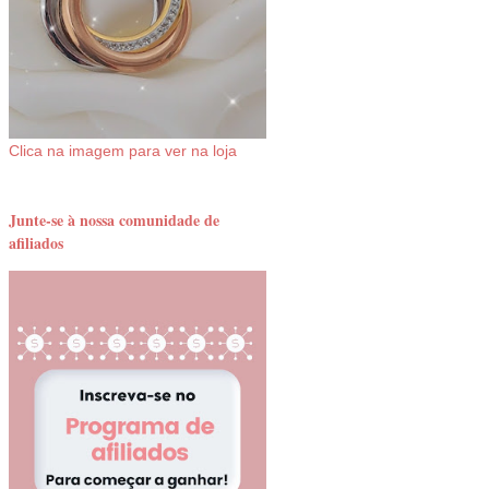
Clica na imagem para ver na loja
Junte-se à nossa comunidade de
afiliados