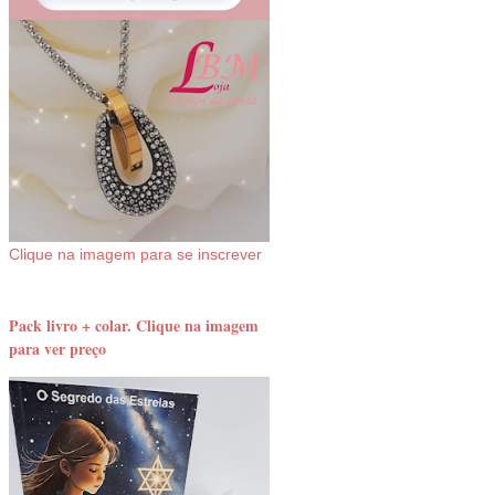
Clique na imagem para se inscrever
Pack livro + colar. Clique na imagem
para ver preço