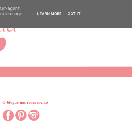
user-agent
erate usage
LEARN MORE
GOT IT
O blogue nas redes sociais