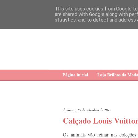
This site uses cookies from Google to 
are shared with Google along with per
statistics, and to detect and address 
Página inicial
Loja Brilhos da Mod
domingo, 15 de setembro de 2013
Calçado Louis Vuitto
Os animais vão reinar nas coleções