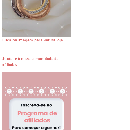
Clica na imagem para ver na loja
Junte-se à nossa comunidade de
afiliados