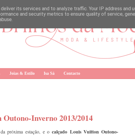
deliver its services and to analyze traffic. Your IP address and 
formance and security metrics to ensure quality of service, gen
abuse.
a
Joias & Estilo
Isa Sá
Contacto
n Outono-Inverno 2013/2014
calçado Louis Vuitton Outono-
 da próxima estação, e o