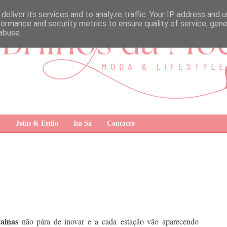
deliver its services and to analyze traffic. Your IP address and 
formance and security metrics to ensure quality of service, gen
abuse.
a
Joias & Estilo
Isa Sá
Contacto
ainas
não pára de inovar e a cada estação vão aparecendo