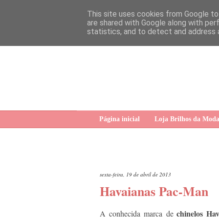
This site uses cookies from Google to 
are shared with Google along with per
statistics, and to detect and address 
Página inicial
Loja Brilhos da Mod
sexta-feira, 19 de abril de 2013
Havaianas Pac-Man
chinelos
Hav
A conhecida marca de