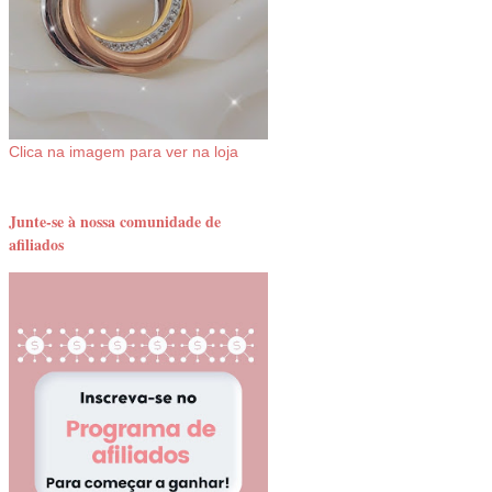
Clica na imagem para ver na loja
Junte-se à nossa comunidade de
afiliados