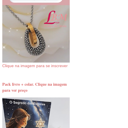
Clique na imagem para se inscrever
Pack livro + colar. Clique na imagem
para ver preço