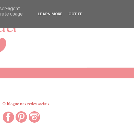
user-agent
erate usage
LEARN MORE
GOT IT
O blogue nas redes sociais