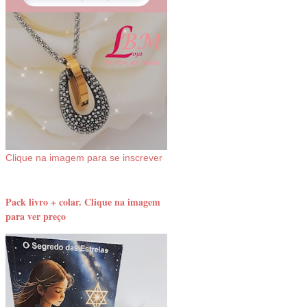
Clique na imagem para se inscrever
Pack livro + colar. Clique na imagem
para ver preço