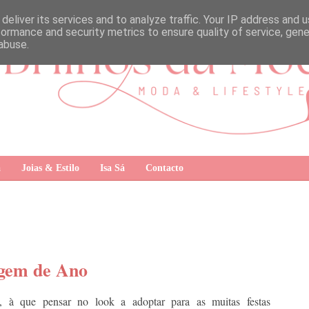
deliver its services and to analyze traffic. Your IP address and 
formance and security metrics to ensure quality of service, gen
abuse.
a
Joias & Estilo
Isa Sá
Contacto
agem de Ano
à que pensar no look a adoptar para as muitas festas