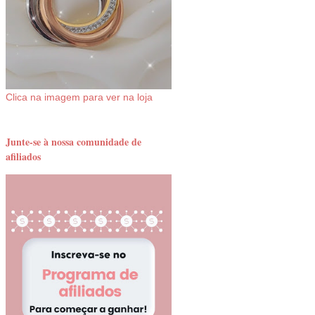
Clica na imagem para ver na loja
Junte-se à nossa comunidade de
afiliados