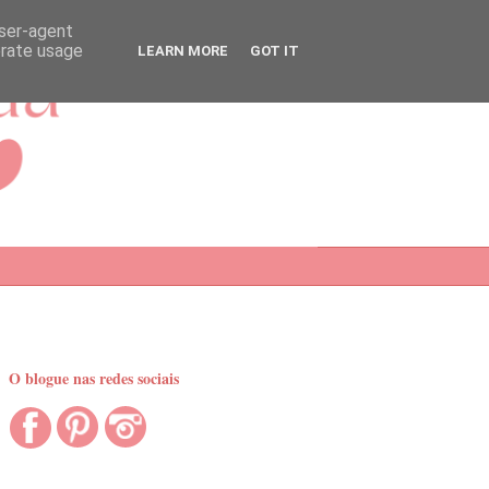
user-agent
erate usage
LEARN MORE
GOT IT
O blogue nas redes sociais