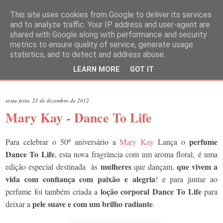
This site uses cookies from Google to deliver its services
and to analyze traffic. Your IP address and user-agent are
shared with Google along with performance and security
metrics to ensure quality of service, generate usage
statistics, and to detect and address abuse.
LEARN MORE
GOT IT
▼
sexta-feira, 21 de dezembro de 2012
Mary Kay - Dance To Life
perfume
Para celebrar o 50º aniversário a
Mary Kay
Lança o
Dance To Life
, esta nova fragrância com um aroma floral, é uma
mulheres
que vivem a
edição especial destinada às
que dançam,
vida com
confiança com paixão e alegria
! e para juntar ao
loção corporal Dance To Life
perfume foi também criada a
para
pele suave e com um brilho radiante
deixar a
.