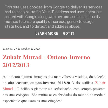
This site uses cookies from Google to deliver its services
and to analyze traffic. Your IP address and user-agent are
shared with Google along with performance and security
metrics to ensure quality of service, generate usage
statistics, and to detect and address abuse.
LEARN MORE
GOT IT
▼
domingo, 14 de outubro de 2012
Zuhair Murad - Outono-Inverno
2012/2013
Aqui ficam algumas imagens dos maravilhosos vestidos, da coleção
alta costura outono-inverno
2012/2013
de
do estilista
Zuhair
Murad
. O brilho o glamour e a sofisticação, está sempre presente
nas suas coleções. São muitas as celebridades do mundo da moda e
espectáculo que usam as suas criações!