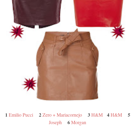
1
2
3
4
5
Emilio Pucci
Zero + Mariacornejo
H&M
H&M
6
Joseph
Morgan