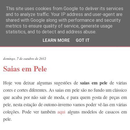
This site uses cookies from Google to deliver its services
and to analyze traffic. Your IP address and user-agent are
shared with Google along with performance and security
metrics to ensure quality of service, generate usage
statistics, and to detect and address abuse.
LEARN MORE
GOT IT
▼
domingo, 7 de outubro de 2012
Saias em Pele
saias em pele
Hoje vou deixar algumas sugestões de
de várias
cores e cortes diferentes. As saías em pele são no fundo um clássico
que acaba por não sair de moda, e para quem gosta de peças em
pele, nesta estação de outono-inverno vamos poder vê-las em várias
coleções. Pode ver também
aqui
alguns modelos de casacos em
pele.