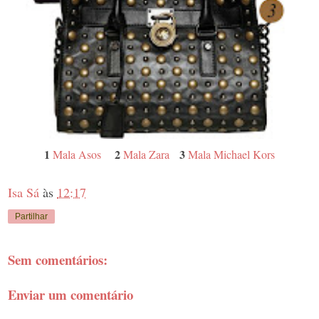
1
2
3
Mala Asos
Mala Zara
Mala Michael Kors
Isa Sá
às
12:17
Partilhar
Sem comentários:
Enviar um comentário