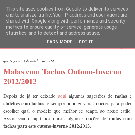
This site uses cookies from Google to deliver its services
and to analyze traffic. Your IP address and user-agent are
shared with Google along with performance and security
metrics to ensure quality of service, generate usage
statistics, and to detect and address abuse.
LEARN MORE
GOT IT
▼
quinta-feira, 25 de outubro de 2012
Malas com Tachas Outono-Inverno
2012/2013
malas e
Depois de já ter deixado
aqui
algumas sugestões de
clutches com tachas
, é sempre bom ter várias opções para poder
escolher qual o modelo que melhor se adapta ao nosso estilo.
malas com
Assim sendo, aqui ficam mais algumas opções de
tachas para este outono-inverno 2012/2013.