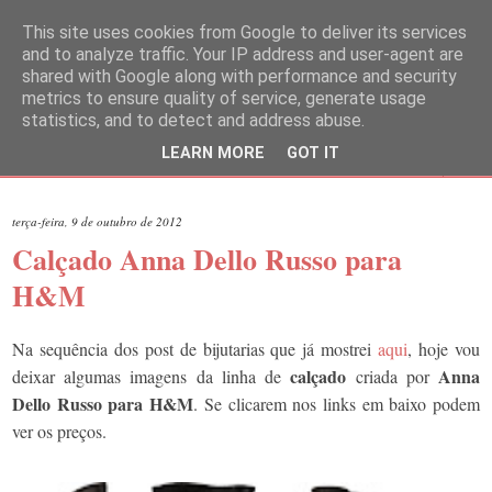
This site uses cookies from Google to deliver its services
and to analyze traffic. Your IP address and user-agent are
shared with Google along with performance and security
metrics to ensure quality of service, generate usage
statistics, and to detect and address abuse.
LEARN MORE
GOT IT
▼
terça-feira, 9 de outubro de 2012
Calçado Anna Dello Russo para
H&M
Na sequência dos post de bijutarias que já mostrei
aqui
, hoje vou
calçado
Anna
deixar algumas imagens da linha de
criada por
Dello Russo para H&M
. Se clicarem nos links em baixo podem
ver os preços.