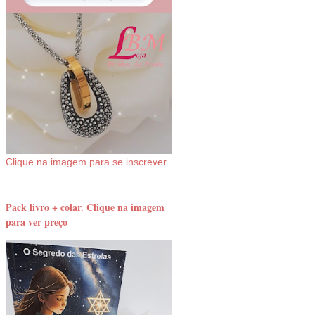
Clique na imagem para se inscrever
Pack livro + colar. Clique na imagem
para ver preço