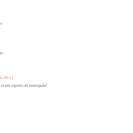
40
jo.
 às 09:11
 existe espirito de entreajuda!