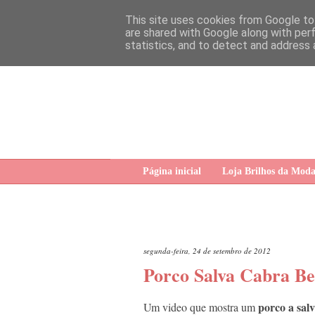
This site uses cookies from Google to 
are shared with Google along with per
statistics, and to detect and address 
Página inicial
Loja Brilhos da Mod
segunda-feira, 24 de setembro de 2012
Porco Salva Cabra B
porco a
sal
Um video que mostra um