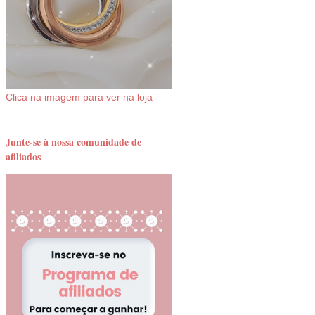
Clica na imagem para ver na loja
Junte-se à nossa comunidade de
afiliados