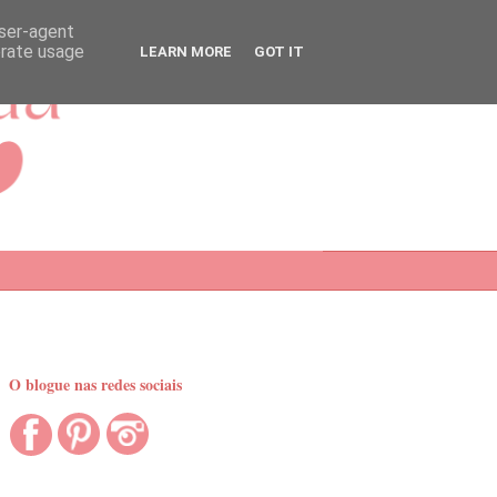
user-agent
erate usage
LEARN MORE
GOT IT
O blogue nas redes sociais