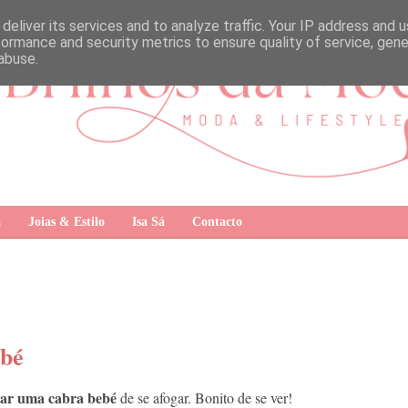
deliver its services and to analyze traffic. Your IP address and 
formance and security metrics to ensure quality of service, gen
abuse.
a
Joias & Estilo
Isa Sá
Contacto
ebé
var uma cabra bebé
de se afogar. Bonito de se ver!