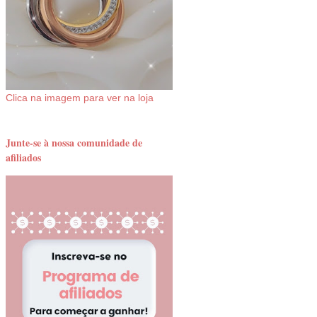
Clica na imagem para ver na loja
Junte-se à nossa comunidade de
afiliados