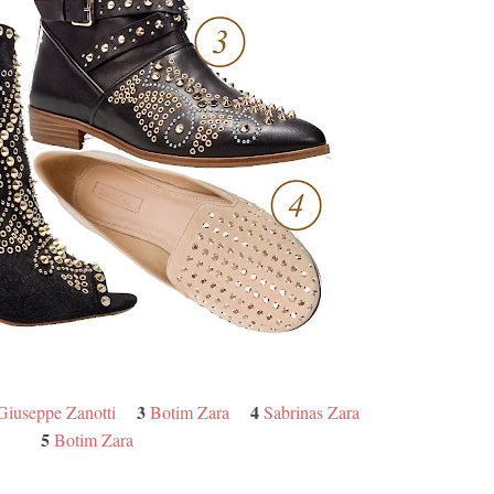
3
4
Giuseppe Zanotti
Botim Zara
Sabrinas Zara
5
Botim Zara