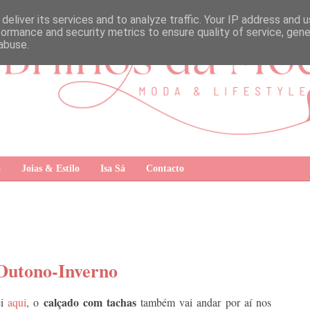
deliver its services and to analyze traffic. Your IP address and 
formance and security metrics to ensure quality of service, gen
abuse.
a
Joias & Estilo
Isa Sá
Contacto
Outono-Inverno
calçado com tachas
ei
aqui
, o
também vai andar por aí nos