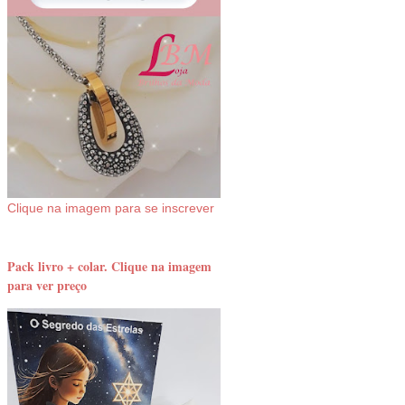
Clique na imagem para se inscrever
Pack livro + colar. Clique na imagem
para ver preço