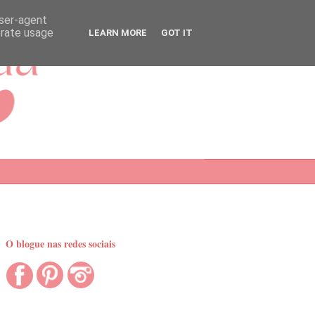
user-agent
erate usage
LEARN MORE
GOT IT
O blogue nas redes sociais