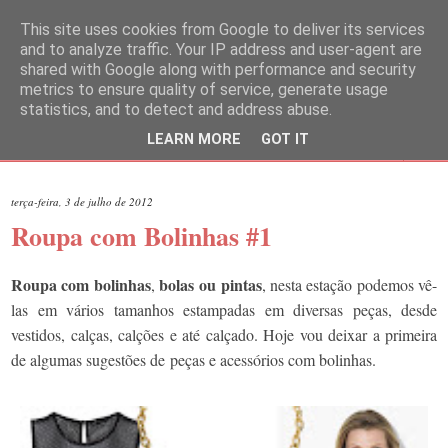
This site uses cookies from Google to deliver its services
and to analyze traffic. Your IP address and user-agent are
shared with Google along with performance and security
metrics to ensure quality of service, generate usage
statistics, and to detect and address abuse.
LEARN MORE
GOT IT
▼
terça-feira, 3 de julho de 2012
Roupa com Bolinhas #1
Roupa com bolinhas
bolas ou pintas
,
, nesta estação podemos vê-
las em vários tamanhos estampadas em diversas peças, desde
vestidos, calças, calções e até calçado. Hoje vou deixar a primeira
de algumas sugestões de peças e acessórios com bolinhas.