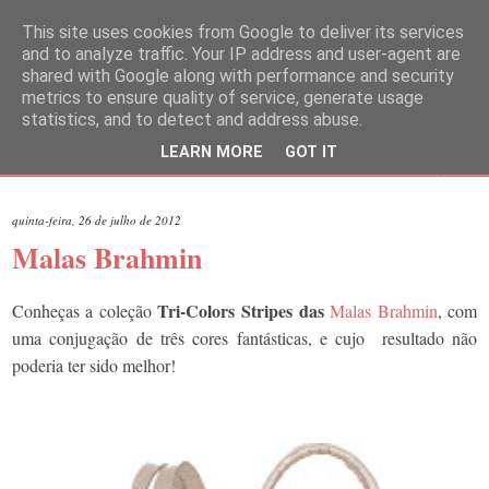
This site uses cookies from Google to deliver its services
and to analyze traffic. Your IP address and user-agent are
shared with Google along with performance and security
metrics to ensure quality of service, generate usage
statistics, and to detect and address abuse.
LEARN MORE
GOT IT
▼
quinta-feira, 26 de julho de 2012
Malas Brahmin
Tri-Colors Stripes
das
Conheças a coleção
Malas Brahmin
, com
uma conjugação de três cores fantásticas, e cujo resultado não
poderia ter sido melhor!