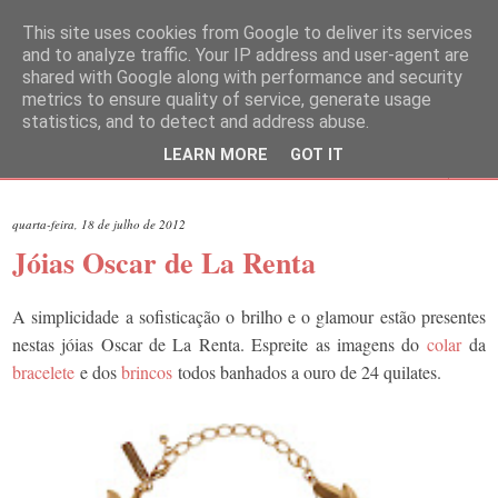
This site uses cookies from Google to deliver its services
and to analyze traffic. Your IP address and user-agent are
shared with Google along with performance and security
metrics to ensure quality of service, generate usage
statistics, and to detect and address abuse.
LEARN MORE
GOT IT
▼
quarta-feira, 18 de julho de 2012
Jóias Oscar de La Renta
A simplicidade a sofisticação o brilho e o glamour estão presentes
nestas jóias Oscar de La Renta. Espreite as imagens do
colar
da
bracelete
e dos
brincos
todos banhados a ouro de 24 quilates.