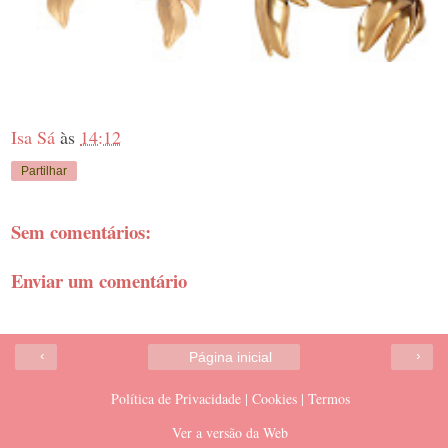
Isa Sá
às
14:12
Partilhar
Sem comentários:
Enviar um comentário
‹
›
Página inicial
Política de Privacidade | Cookies | Termos
Ver a versão da Web